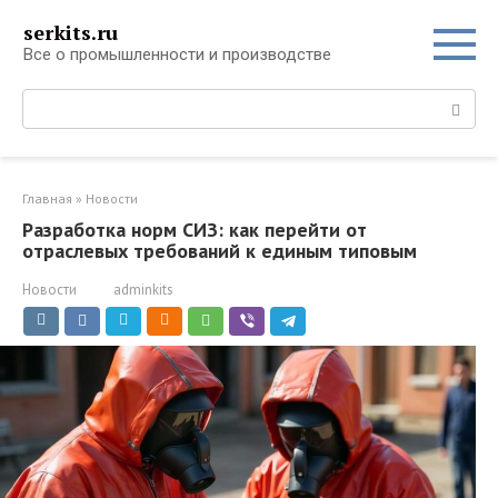
Перейти
serkits.ru
к
Все о промышленности и производстве
контенту
Поиск:
Главная
»
Новости
Разработка норм СИЗ: как перейти от
отраслевых требований к единым типовым
Новости
adminkits