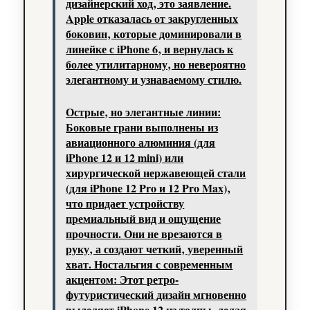
дизайнерский ход‚ это заявление.
Apple отказалась от закругленных
боковин‚ которые доминировали в
линейке с iPhone 6‚ и вернулась к
более утилитарному‚ но невероятно
элегантному и узнаваемому стилю.
Острые‚ но элегантные линии:
Боковые грани выполнены из
авиационного алюминия (для
iPhone 12 и 12 mini) или
хирургической нержавеющей стали
(для iPhone 12 Pro и 12 Pro Max)‚
что придает устройству
премиальный вид и ощущение
прочности. Они не врезаются в
руку‚ а создают четкий‚ уверенный
хват. Ностальгия с современным
акцентом: Этот ретро-
футуристический дизайн мгновенно
выделяет iPhone 12 из толпы‚ делая