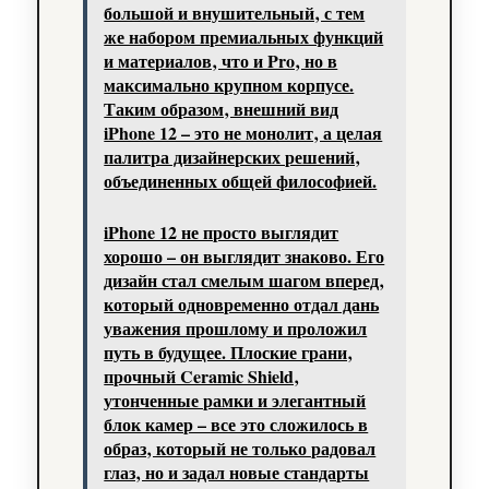
большой и внушительный‚ с тем
же набором премиальных функций
и материалов‚ что и Pro‚ но в
максимально крупном корпусе.
Таким образом‚ внешний вид
iPhone 12 – это не монолит‚ а целая
палитра дизайнерских решений‚
объединенных общей философией.
iPhone 12 не просто выглядит
хорошо – он выглядит знаково. Его
дизайн стал смелым шагом вперед‚
который одновременно отдал дань
уважения прошлому и проложил
путь в будущее. Плоские грани‚
прочный Ceramic Shield‚
утонченные рамки и элегантный
блок камер – все это сложилось в
образ‚ который не только радовал
глаз‚ но и задал новые стандарты