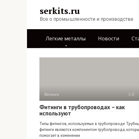
Перейти
serkits.ru
к
контенту
Все о промышленности и производстве
Легкие металлы
Новости
Ст
Фитинги
0
Фитинги в трубопроводах – как
используют
Типы фитингов, используемых в трубопроводе Трубн
фитинги являются компонентом трубопровода, котор
помогает в изменении