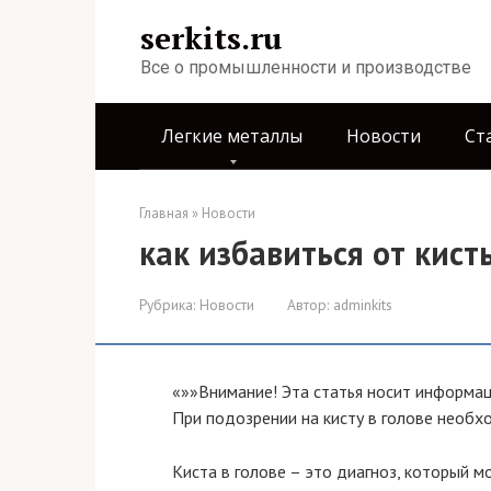
Перейти
serkits.ru
к
контенту
Все о промышленности и производстве
Легкие металлы
Новости
Ст
Главная
»
Новости
как избавиться от кист
Рубрика:
Новости
Автор:
adminkits
«»»Внимание! Эта статья носит информац
При подозрении на кисту в голове необх
Киста в голове – это диагноз, который м