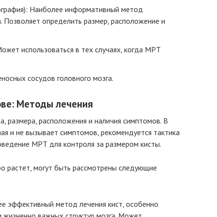
ография): Наиболее информативный метод
а. Позволяет определить размер, расположение и
ожет использоваться в тех случаях, когда МРТ
носных сосудов головного мозга.
лове: Методы лечения
па, размера, расположения и наличия симптомов. В
шая и не вызывает симптомов, рекомендуется тактика
оведение МРТ для контроля за размером кисты.
ро растет, могут быть рассмотрены следующие
ее эффективный метод лечения кист, особенно
 жизненно важных структур мозга. Может