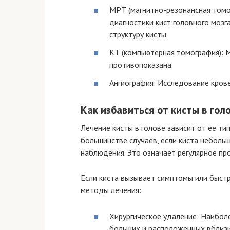
МРТ (магнитно-резонансная том
диагностики кист головного мозг
структуру кисты.
КТ (компьютерная томография): М
противопоказана.
Ангиография: Исследование крове
Как избавиться от кисты в го
Лечение кисты в голове зависит от ее ти
большинстве случаев, если киста неболь
наблюдения. Это означает регулярное пр
Если киста вызывает симптомы или быст
методы лечения:
Хирургическое удаление: Наибол
больших и расположенных вблизи