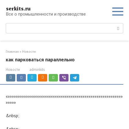
Перейти
serkits.ru
к
Все о промышленности и производстве
контенту
Поиск:
Главная
»
Новости
как парковаться параллельно
Новости
adminkits
«»»»»»»»»»»»»»»»»»»»»»»»»»»»»»»»»»»»»»»»»»»»»»»»»»»»»»»»»»
»»»»»
&nbsp;
&nbsp;