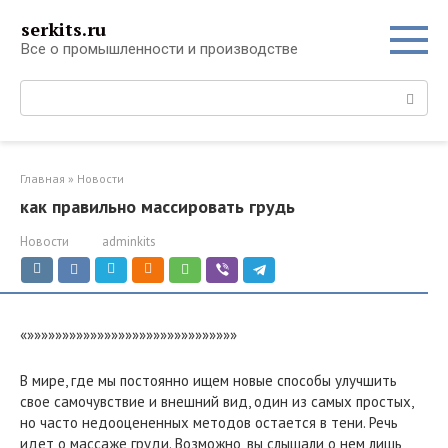
Перейти
serkits.ru
к
Все о промышленности и производстве
контенту
Поиск:
Главная
»
Новости
как правильно массировать грудь
Новости
adminkits
«»»»»»»»»»»»»»»»»»»»»»»»»»»»»»»
В мире, где мы постоянно ищем новые способы улучшить
свое самочувствие и внешний вид, один из самых простых,
но часто недооцененных методов остается в тени. Речь
идет о массаже груди. Возможно, вы слышали о нем лишь