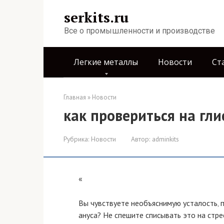
Перейти
serkits.ru
к
контенту
Все о промышленности и производстве
Легкие металлы
Новости
Ст
Главная
»
Новости
как провериться на гл
Рубрика:
Новости
Автор:
adminkits
«
Вы чувствуете необъяснимую усталость‚ 
ануса? Не спешите списывать это на стр