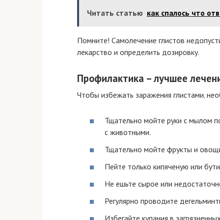
Читать статью
как спалось что от
Помните! Самолечение глистов недопуст
лекарство и определить дозировку.
Профилактика – лучшее лечен
Чтобы избежать заражения глистами‚ не
Тщательно мойте руки с мылом по
с животными.
Тщательно мойте фрукты и овощ
Пейте только кипяченую или бут
Не ешьте сырое или недостаточн
Регулярно проводите дегельмин
Избегайте купания в загрязненны