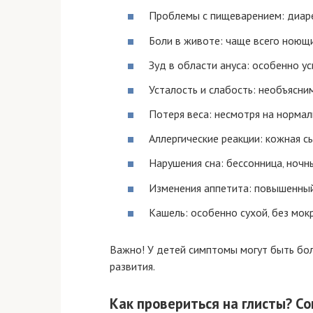
Проблемы с пищеварением: диарея
Боли в животе: чаще всего ноющи
Зуд в области ануса: особенно у
Усталость и слабость: необъясни
Потеря веса: несмотря на нормал
Аллергические реакции: кожная сы
Нарушения сна: бессонница‚ ночн
Изменения аппетита: повышенный
Кашель: особенно сухой‚ без мокр
Важно! У детей симптомы могут быть бо
развития.
Как провериться на глисты? С