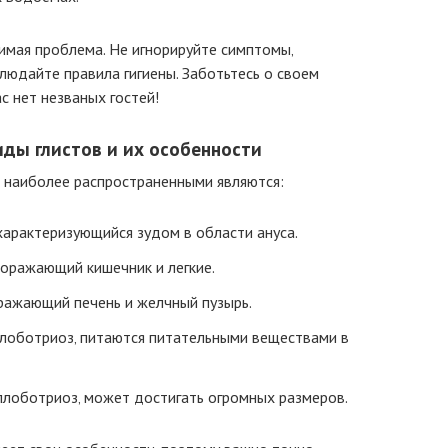
чимая проблема. Не игнорируйте симптомы‚
людайте правила гигиены. Заботьтесь о своем
с нет незваных гостей!
ды глистов и их особенности
о наиболее распространенными являются:
характеризующийся зудом в области ануса.
поражающий кишечник и легкие.
ражающий печень и желчный пузырь.
лоботриоз‚ питаются питательными веществами в
лоботриоз‚ может достигать огромных размеров.