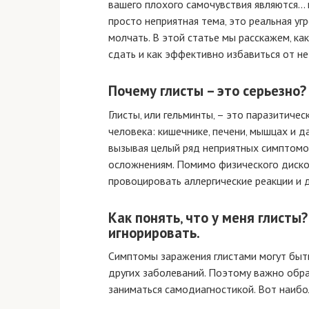
вашего плохого самочувствия являются… г
просто неприятная тема‚ это реальная у
молчать. В этой статье мы расскажем‚ ка
сдать и как эффективно избавиться от не
Почему глисты – это серьезно?
Глисты‚ или гельминты‚ – это паразитичес
человека: кишечнике‚ печени‚ мышцах и д
вызывая целый ряд неприятных симптомов
осложнениям. Помимо физического диском
провоцировать аллергические реакции и д
Как понять‚ что у меня глисты
игнорировать.
Симптомы заражения глистами могут быт
других заболеваний. Поэтому важно обра
заниматься самодиагностикой. Вот наиб