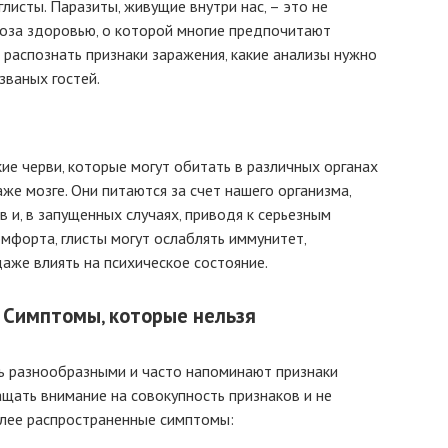
листы. Паразиты‚ живущие внутри нас‚ – это не
гроза здоровью‚ о которой многие предпочитают
к распознать признаки заражения‚ какие анализы нужно
званых гостей.
кие черви‚ которые могут обитать в различных органах
аже мозге. Они питаются за счет нашего организма‚
 и‚ в запущенных случаях‚ приводя к серьезным
форта‚ глисты могут ослаблять иммунитет‚
аже влиять на психическое состояние.
? Симптомы‚ которые нельзя
ь разнообразными и часто напоминают признаки
щать внимание на совокупность признаков и не
олее распространенные симптомы: