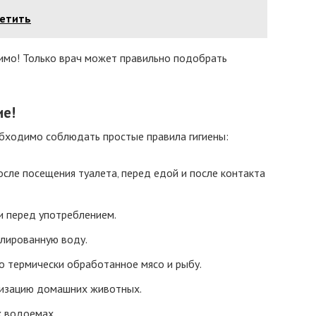
ветить
имо! Только врач может правильно подобрать
ие!
обходимо соблюдать простые правила гигиены:
сле посещения туалета‚ перед едой и после контакта
и перед употреблением.
илированную воду.
о термически обработанное мясо и рыбу.
тизацию домашних животных.
х водоемах.