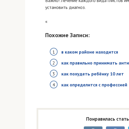
Важно! Лечение каждого вида глистов и
установить диагноз.
«
Похожие Записи:
в каком районе находится
как правильно принимать ант
как похудеть ребёнку 10 лет
как определится с профессией
Понравилась стать