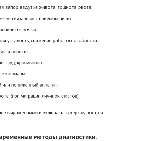
‚ запор‚ вздутие живота‚ тошнота‚ рвота.
е‚ не связанные с приемом пищи.
силивается ночью.
мая усталость‚ снижение работоспособности.
ьный аппетит.
пь‚ зуд‚ крапивница.
ые кошмары.
 или пониженный аппетит.
оты (при миграции личинок глистов).
лее выраженными и включать задержку роста и
овременные методы диагностики.