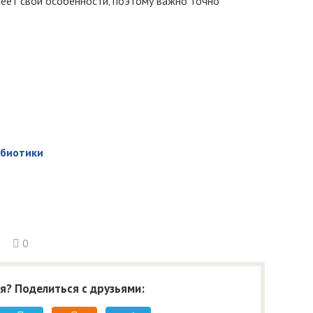
меет свои особенности‚ поэтому важно точно
ибиотики
0
я? Поделиться с друзьями: