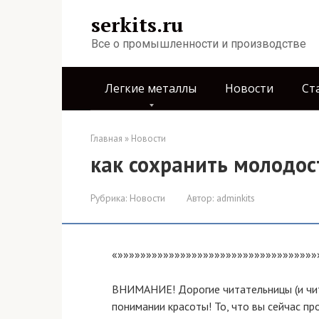
Перейти
serkits.ru
к
контенту
Все о промышленности и производстве
Легкие металлы
Новости
Ст
Главная
»
Новости
как сохранить молодос
Рубрика:
Новости
Автор:
adminkits
«»»»»»»»»»»»»»»»»»»»»»»»»»»»»»»»»»»»
ВНИМАНИЕ! Дорогие читательницы (и чита
понимании красоты! То, что вы сейчас пр