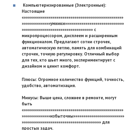
Компьютеризированные (Электронные):
Настоящие
«»»»»»»»»»»»»»»»»»»»»»»»»»»»»»»»»»»»»»»»»»»»»»»»»»
»»»»»»»»»»»»»»умники»»»»»»»»»»»»»»»»»»»»»»»»»»»»»
»»»»»»»»»»»»»»»»»»»»»»»»»»»»»»»»»»» с
микропроцессором, дисплеем и расширенным
функционалом. Предлагают сотни строчек,
автоматическую петлю, память для комбинаций
строчек, точную регулировку. Отличный выбор
для тех, кто шьет много, экспериментирует с
дизайном и ценит комфорт.
Плюсы: Огромное количество функций, точность,
удобство, автоматизация.
Минусы: Выше цена, сложнее в ремонте, могут
быть
«»»»»»»»»»»»»»»»»»»»»»»»»»»»»»»»»»»»»»»»»»»»»»»»»»
»»»»»»»»»»»»»»избыточны»»»»»»»»»»»»»»»»»»»»»»»»»
»»»»»»»»»»»»»»»»»»»»»»»»»»»»»»»»»»»»»»» для
простых задач.