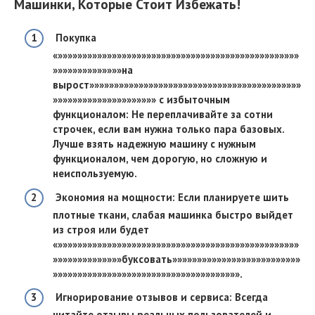
Машинки, Которые Стоит Избежать!
Покупка
«»»»»»»»»»»»»»»»»»»»»»»»»»»»»»»»»»»»»»»»»»»»»»»»»»
»»»»»»»»»»»»»»на
вырост»»»»»»»»»»»»»»»»»»»»»»»»»»»»»»»»»»»»»»»»»»»
»»»»»»»»»»»»»»»»»»»»» с избыточным
функционалом: Не переплачивайте за сотни
строчек, если вам нужна только пара базовых.
Лучше взять надежную машину с нужным
функционалом, чем дорогую, но сложную и
неиспользуемую.
Экономия на мощности: Если планируете шить
плотные ткани, слабая машинка быстро выйдет
из строя или будет
«»»»»»»»»»»»»»»»»»»»»»»»»»»»»»»»»»»»»»»»»»»»»»»»»»
»»»»»»»»»»»»»»буксовать»»»»»»»»»»»»»»»»»»»»»»»»»»
»»»»»»»»»»»»»»»»»»»»»»»»»»»»»»»»»»»»»».
Игнорирование отзывов и сервиса: Всегда
читайте отзывы реальных пользователей и