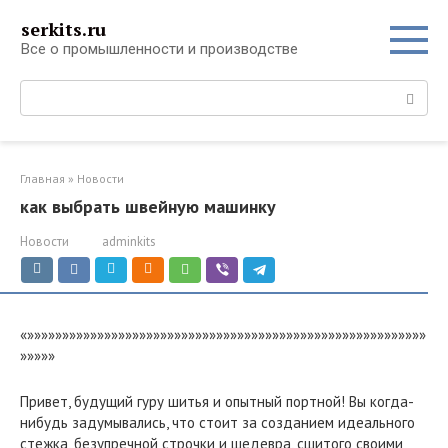
Перейти
serkits.ru
к
Все о промышленности и производстве
контенту
Поиск:
Главная
»
Новости
как выбрать швейную машинку
Новости
adminkits
«»»»»»»»»»»»»»»»»»»»»»»»»»»»»»»»»»»»»»»»»»»»»»»»»»»»»»»»»»
»»»»»
Привет, будущий гуру шитья и опытный портной! Вы когда-
нибудь задумывались, что стоит за созданием идеального
стежка, безупречной строчки и шедевра, сшитого своими