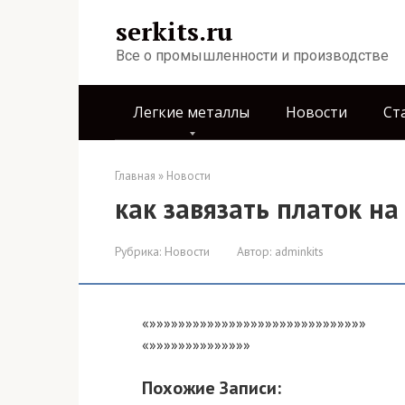
Перейти
serkits.ru
к
контенту
Все о промышленности и производстве
Легкие металлы
Новости
Ст
Главная
»
Новости
как завязать платок на
Рубрика:
Новости
Автор:
adminkits
«»»»»»»»»»»»»»»»»»»»»»»»»»»»»»»
«»»»»»»»»»»»»»»
Похожие Записи: