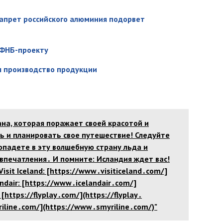
запрет российского алюминия подорвет
 ФНБ-проекту
л производство продукции
ана, которая поражает своей красотой и
ь и планировать свое путешествие! Следуйте
опадете в эту волшебную страну льда и
впечатления․ И помните: Исландия ждет вас!
sit Iceland: [https://www․visiticeland․com/]
andair: [https://www․icelandair․com/]
https://flyplay․com/](https://flyplay․
riline․com/](https://www․smyriline․com/)"