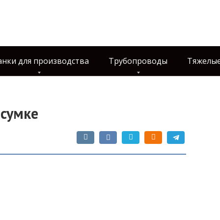
анки для производства
Трубопроводы
Тяжелые
 сумке