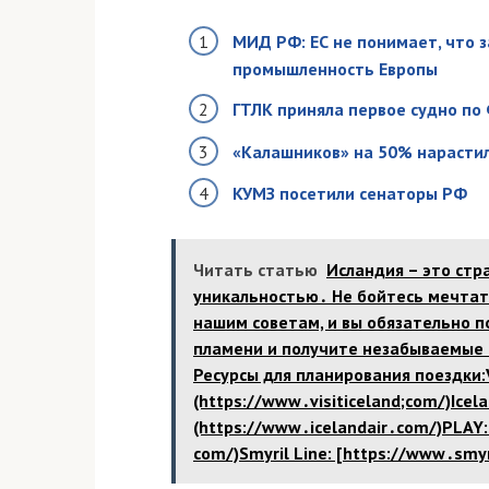
МИД РФ: ЕС не понимает, что 
промышленность Европы
ГТЛК приняла первое судно по
«Калашников» на 50% нарасти
КУМЗ посетили сенаторы РФ
Читать статью
Исландия – это стр
уникальностью․ Не бойтесь мечтат
нашим советам, и вы обязательно п
пламени и получите незабываемые 
Ресурсы для планирования поездки:Vi
(https://www․visiticeland;com/)Icel
(https://www․icelandair․com/)PLAY: [
com/)Smyril Line: [https://www․smy