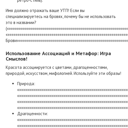
ретро-стиль).
Имя должно отражать ваше УТП! Если вы
специализируетесь на бровях, почему бы не использовать
это в названии?
(«»»»»»»»»»»»»»»»»»»»»»»»»»»»»»»»»»»»»»»»»»»»»»»»»»»»»»»»»»»»
«»»»»»»»»»»»»»»»»»»»»»»»»»»»»»»»»»»»»»»»»»»»»»»»»»»»»»»»»»»
Брови»»»»»»»»»»»»»»»»»»»»»»»»»»»»»»»»»»»»»»»»»»»»»»»»»»»»»»»»
Использование Ассоциаций и Метафор: Игра
Смыслов!
Красота ассоциируется с цветами, драгоценностями,
природой, искусством, мифологией. Используйте эти образы!
Природа:
«»»»»»»»»»»»»»»»»»»»»»»»»»»»»»»»»»»»»»»»»»»»»»»»»»»»»»»
«»»»»»»»»»»»»»»»»»»»»»»»»»»»»»»»»»»»»»»»»»»»»»»»»»»»»»»
«»»»»»»»»»»»»»»»»»»»»»»»»»»»»»»»»»»»»»»»»»»»»»»»»»»»»»»
«»»»»»»»»»»»»»»»»»»»»»»»»»»»»»»»»»»»»»»»»»»»»»»»»»»»»»»
Драгоценности:
«»»»»»»»»»»»»»»»»»»»»»»»»»»»»»»»»»»»»»»»»»»»»»»»»»»»»»»
«»»»»»»»»»»»»»»»»»»»»»»»»»»»»»»»»»»»»»»»»»»»»»»»»»»»»»»