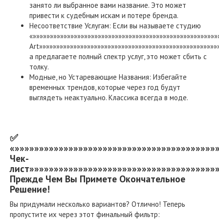
занято ли выбранное вами название. Это может
привести к судебным искам и потере бренда.
Несоответствие Услугам: Если вы называете студию
«»»»»»»»»»»»»»»»»»»»»»»»»»»»»»»»»»»»»»»»»»»»»»»»»»»»»»»
Art»»»»»»»»»»»»»»»»»»»»»»»»»»»»»»»»»»»»»»»»»»»»»»»»»»»»»
а предлагаете полный спектр услуг, это может сбить с
толку.
Модные, но Устаревающие Названия: Избегайте
временных трендов, которые через год будут
выглядеть неактуально. Классика всегда в моде.
✅
«»»»»»»»»»»»»»»»»»»»»»»»»»»»»»»»»»»»»»»»»»
Чек-
лист»»»»»»»»»»»»»»»»»»»»»»»»»»»»»»»»»»»»»»»
Прежде Чем Вы Примете Окончательное
Решение!
Вы придумали несколько вариантов? Отлично! Теперь
пропустите их через этот финальный фильтр: