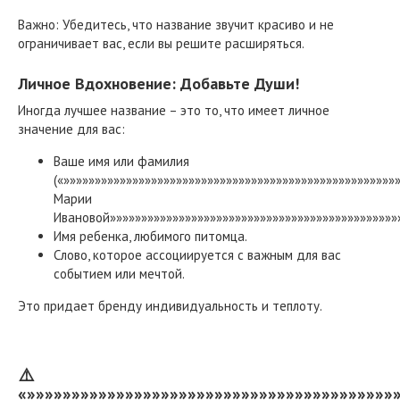
Важно: Убедитесь, что название звучит красиво и не
ограничивает вас, если вы решите расширяться.
Личное Вдохновение: Добавьте Души!
Иногда лучшее название – это то, что имеет личное
значение для вас:
Ваше имя или фамилия
(«»»»»»»»»»»»»»»»»»»»»»»»»»»»»»»»»»»»»»»»»»»»»»»»»»»»»»
Марии
Ивановой»»»»»»»»»»»»»»»»»»»»»»»»»»»»»»»»»»»»»»»»»»»»»»»
Имя ребенка, любимого питомца.
Слово, которое ассоциируется с важным для вас
событием или мечтой.
Это придает бренду индивидуальность и теплоту.
⚠️
«»»»»»»»»»»»»»»»»»»»»»»»»»»»»»»»»»»»»»»»»»