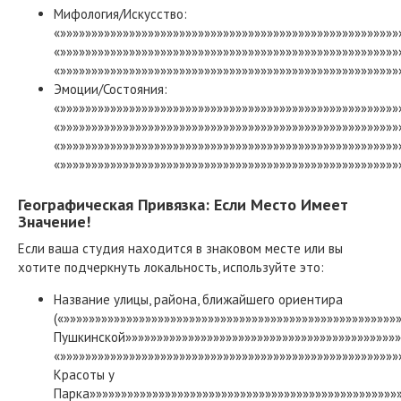
Мифология/Искусство:
«»»»»»»»»»»»»»»»»»»»»»»»»»»»»»»»»»»»»»»»»»»»»»»»»»»»»»
«»»»»»»»»»»»»»»»»»»»»»»»»»»»»»»»»»»»»»»»»»»»»»»»»»»»»»»
«»»»»»»»»»»»»»»»»»»»»»»»»»»»»»»»»»»»»»»»»»»»»»»»»»»»»»»
Эмоции/Состояния:
«»»»»»»»»»»»»»»»»»»»»»»»»»»»»»»»»»»»»»»»»»»»»»»»»»»»»»»
«»»»»»»»»»»»»»»»»»»»»»»»»»»»»»»»»»»»»»»»»»»»»»»»»»»»»»»
«»»»»»»»»»»»»»»»»»»»»»»»»»»»»»»»»»»»»»»»»»»»»»»»»»»»»»
«»»»»»»»»»»»»»»»»»»»»»»»»»»»»»»»»»»»»»»»»»»»»»»»»»»»»»»
Географическая Привязка: Если Место Имеет
Значение!
Если ваша студия находится в знаковом месте или вы
хотите подчеркнуть локальность, используйте это:
Название улицы, района, ближайшего ориентира
(«»»»»»»»»»»»»»»»»»»»»»»»»»»»»»»»»»»»»»»»»»»»»»»»»»»»»»
Пушкинской»»»»»»»»»»»»»»»»»»»»»»»»»»»»»»»»»»»»»»»»»»»»
«»»»»»»»»»»»»»»»»»»»»»»»»»»»»»»»»»»»»»»»»»»»»»»»»»»»»»»
Красоты у
Парка»»»»»»»»»»»»»»»»»»»»»»»»»»»»»»»»»»»»»»»»»»»»»»»»»»