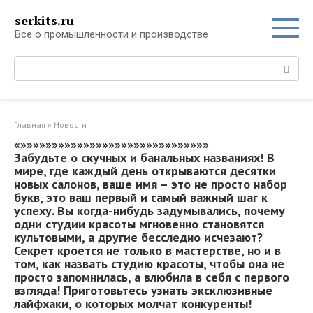
Перейти
serkits.ru
к
Все о промышленности и производстве
контенту
Поиск:
Главная
»
Новости
«»»»»»»»»»»»»»»»»»»»»»»»»»»»»»»
Забудьте о скучных и банальных названиях! В
мире, где каждый день открываются десятки
новых салонов, ваше имя – это не просто набор
букв, это ваш первый и самый важный шаг к
успеху. Вы когда-нибудь задумывались, почему
одни студии красоты мгновенно становятся
культовыми, а другие бесследно исчезают?
Секрет кроется не только в мастерстве, но и в
том, как назвать студию красоты, чтобы она не
просто запомнилась, а влюбила в себя с первого
взгляда! Приготовьтесь узнать эксклюзивные
лайфхаки, о которых молчат конкуренты!