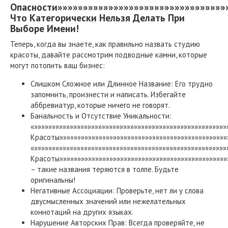
Опасности»»»»»»»»»»»»»»»»»»»»»»»»»»»»»»»»»
Что Категорически Нельзя Делать При
Выборе Имени!
Теперь, когда вы знаете, как правильно назвать студию
красоты, давайте рассмотрим подводные камни, которые
могут потопить ваш бизнес:
Слишком Сложное или Длинное Название: Его трудно
запомнить, произнести и написать. Избегайте
аббревиатур, которые ничего не говорят.
Банальность и Отсутствие Уникальности:
«»»»»»»»»»»»»»»»»»»»»»»»»»»»»»»»»»»»»»»»»»»»»»»»»»»»»»
Красоты»»»»»»»»»»»»»»»»»»»»»»»»»»»»»»»»»»»»»»»»»»»»»»»»
«»»»»»»»»»»»»»»»»»»»»»»»»»»»»»»»»»»»»»»»»»»»»»»»»»»»»»
Красоты»»»»»»»»»»»»»»»»»»»»»»»»»»»»»»»»»»»»»»»»»»»»»»»
– такие названия теряются в толпе. Будьте
оригинальны!
Негативные Ассоциации: Проверьте, нет ли у слова
двусмысленных значений или нежелательных
коннотаций на других языках.
Нарушение Авторских Прав: Всегда проверяйте, не