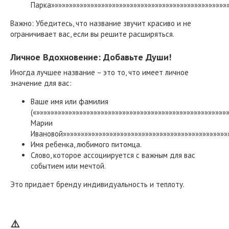
Парка»»»»»»»»»»»»»»»»»»»»»»»»»»»»»»»»»»»»»»»»»»»»»»»»»»
Важно: Убедитесь, что название звучит красиво и не
ограничивает вас, если вы решите расширяться.
Личное Вдохновение: Добавьте Души!
Иногда лучшее название – это то, что имеет личное
значение для вас:
Ваше имя или фамилия
(«»»»»»»»»»»»»»»»»»»»»»»»»»»»»»»»»»»»»»»»»»»»»»»»»»»»»»
Марии
Ивановой»»»»»»»»»»»»»»»»»»»»»»»»»»»»»»»»»»»»»»»»»»»»»»»
Имя ребенка, любимого питомца.
Слово, которое ассоциируется с важным для вас
событием или мечтой.
Это придает бренду индивидуальность и теплоту.
⚠️