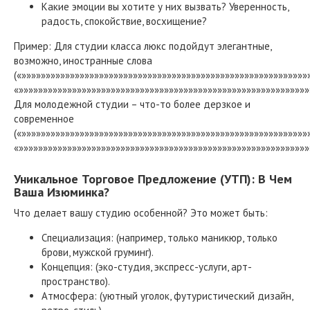
Какие эмоции вы хотите у них вызвать? Уверенность,
радость, спокойствие, восхищение?
Пример: Для студии класса люкс подойдут элегантные,
возможно, иностранные слова
(«»»»»»»»»»»»»»»»»»»»»»»»»»»»»»»»»»»»»»»»»»»»»»»»»»»»»»»»»»»»
«»»»»»»»»»»»»»»»»»»»»»»»»»»»»»»»»»»»»»»»»»»»»»»»»»»»»»»»»»»»»
Для молодежной студии – что-то более дерзкое и
современное
(«»»»»»»»»»»»»»»»»»»»»»»»»»»»»»»»»»»»»»»»»»»»»»»»»»»»»»»»»»»»
«»»»»»»»»»»»»»»»»»»»»»»»»»»»»»»»»»»»»»»»»»»»»»»»»»»»»»»»»»»»»
Уникальное Торговое Предложение (УТП): В Чем
Ваша Изюминка?
Что делает вашу студию особенной? Это может быть:
Специализация: (например, только маникюр, только
брови, мужской груминг).
Концепция: (эко-студия, экспресс-услуги, арт-
пространство).
Атмосфера: (уютный уголок, футуристический дизайн,