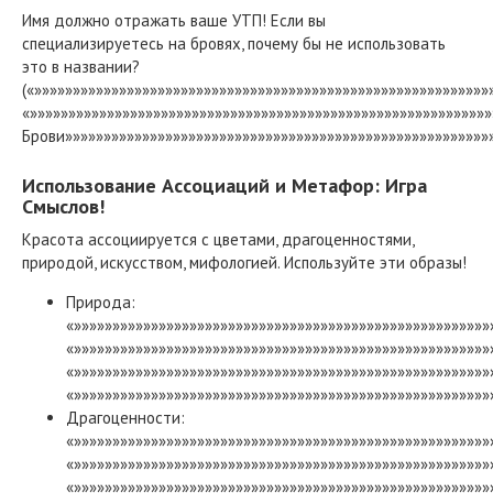
Имя должно отражать ваше УТП! Если вы
специализируетесь на бровях, почему бы не использовать
это в названии?
(«»»»»»»»»»»»»»»»»»»»»»»»»»»»»»»»»»»»»»»»»»»»»»»»»»»»»»»»»»»»
«»»»»»»»»»»»»»»»»»»»»»»»»»»»»»»»»»»»»»»»»»»»»»»»»»»»»»»»»»»
Брови»»»»»»»»»»»»»»»»»»»»»»»»»»»»»»»»»»»»»»»»»»»»»»»»»»»»»»»»
Использование Ассоциаций и Метафор: Игра
Смыслов!
Красота ассоциируется с цветами, драгоценностями,
природой, искусством, мифологией. Используйте эти образы!
Природа:
«»»»»»»»»»»»»»»»»»»»»»»»»»»»»»»»»»»»»»»»»»»»»»»»»»»»»»»
«»»»»»»»»»»»»»»»»»»»»»»»»»»»»»»»»»»»»»»»»»»»»»»»»»»»»»»
«»»»»»»»»»»»»»»»»»»»»»»»»»»»»»»»»»»»»»»»»»»»»»»»»»»»»»»
«»»»»»»»»»»»»»»»»»»»»»»»»»»»»»»»»»»»»»»»»»»»»»»»»»»»»»»
Драгоценности:
«»»»»»»»»»»»»»»»»»»»»»»»»»»»»»»»»»»»»»»»»»»»»»»»»»»»»»»
«»»»»»»»»»»»»»»»»»»»»»»»»»»»»»»»»»»»»»»»»»»»»»»»»»»»»»»
«»»»»»»»»»»»»»»»»»»»»»»»»»»»»»»»»»»»»»»»»»»»»»»»»»»»»»»