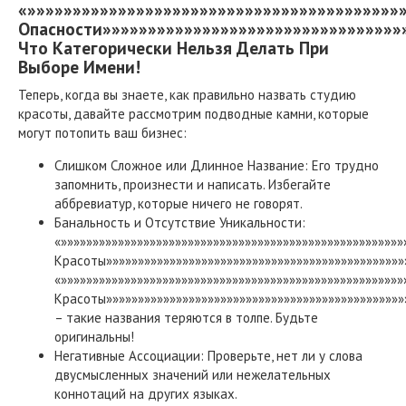
«»»»»»»»»»»»»»»»»»»»»»»»»»»»»»»»»»»»»»»»»»
Опасности»»»»»»»»»»»»»»»»»»»»»»»»»»»»»»»»»
Что Категорически Нельзя Делать При
Выборе Имени!
Теперь, когда вы знаете, как правильно назвать студию
красоты, давайте рассмотрим подводные камни, которые
могут потопить ваш бизнес:
Слишком Сложное или Длинное Название: Его трудно
запомнить, произнести и написать. Избегайте
аббревиатур, которые ничего не говорят.
Банальность и Отсутствие Уникальности:
«»»»»»»»»»»»»»»»»»»»»»»»»»»»»»»»»»»»»»»»»»»»»»»»»»»»»»
Красоты»»»»»»»»»»»»»»»»»»»»»»»»»»»»»»»»»»»»»»»»»»»»»»»»
«»»»»»»»»»»»»»»»»»»»»»»»»»»»»»»»»»»»»»»»»»»»»»»»»»»»»»
Красоты»»»»»»»»»»»»»»»»»»»»»»»»»»»»»»»»»»»»»»»»»»»»»»»
– такие названия теряются в толпе. Будьте
оригинальны!
Негативные Ассоциации: Проверьте, нет ли у слова
двусмысленных значений или нежелательных
коннотаций на других языках.