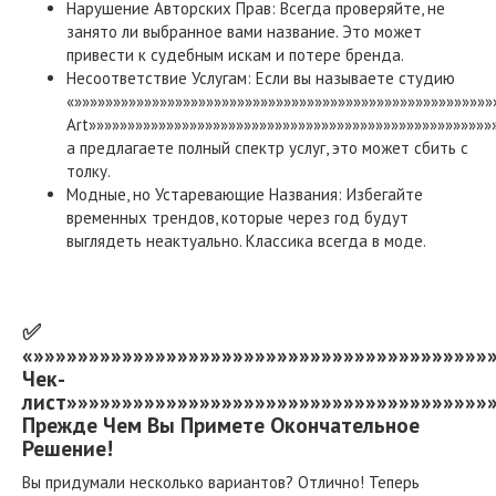
Нарушение Авторских Прав: Всегда проверяйте, не
занято ли выбранное вами название. Это может
привести к судебным искам и потере бренда.
Несоответствие Услугам: Если вы называете студию
«»»»»»»»»»»»»»»»»»»»»»»»»»»»»»»»»»»»»»»»»»»»»»»»»»»»»»»
Art»»»»»»»»»»»»»»»»»»»»»»»»»»»»»»»»»»»»»»»»»»»»»»»»»»»»»
а предлагаете полный спектр услуг, это может сбить с
толку.
Модные, но Устаревающие Названия: Избегайте
временных трендов, которые через год будут
выглядеть неактуально. Классика всегда в моде.
✅
«»»»»»»»»»»»»»»»»»»»»»»»»»»»»»»»»»»»»»»»»»
Чек-
лист»»»»»»»»»»»»»»»»»»»»»»»»»»»»»»»»»»»»»»»
Прежде Чем Вы Примете Окончательное
Решение!
Вы придумали несколько вариантов? Отлично! Теперь