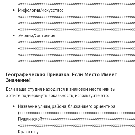
«»»»»»»»»»»»»»»»»»»»»»»»»»»»»»»»»»»»»»»»»»»»»»»»»»»»»»»
Мифология/Искусство:
«»»»»»»»»»»»»»»»»»»»»»»»»»»»»»»»»»»»»»»»»»»»»»»»»»»»»»
«»»»»»»»»»»»»»»»»»»»»»»»»»»»»»»»»»»»»»»»»»»»»»»»»»»»»»»
«»»»»»»»»»»»»»»»»»»»»»»»»»»»»»»»»»»»»»»»»»»»»»»»»»»»»»»
Эмоции/Состояния:
«»»»»»»»»»»»»»»»»»»»»»»»»»»»»»»»»»»»»»»»»»»»»»»»»»»»»»»
«»»»»»»»»»»»»»»»»»»»»»»»»»»»»»»»»»»»»»»»»»»»»»»»»»»»»»»
«»»»»»»»»»»»»»»»»»»»»»»»»»»»»»»»»»»»»»»»»»»»»»»»»»»»»»
«»»»»»»»»»»»»»»»»»»»»»»»»»»»»»»»»»»»»»»»»»»»»»»»»»»»»»»
Географическая Привязка: Если Место Имеет
Значение!
Если ваша студия находится в знаковом месте или вы
хотите подчеркнуть локальность, используйте это:
Название улицы, района, ближайшего ориентира
(«»»»»»»»»»»»»»»»»»»»»»»»»»»»»»»»»»»»»»»»»»»»»»»»»»»»»»
Пушкинской»»»»»»»»»»»»»»»»»»»»»»»»»»»»»»»»»»»»»»»»»»»»
«»»»»»»»»»»»»»»»»»»»»»»»»»»»»»»»»»»»»»»»»»»»»»»»»»»»»»»
Красоты у