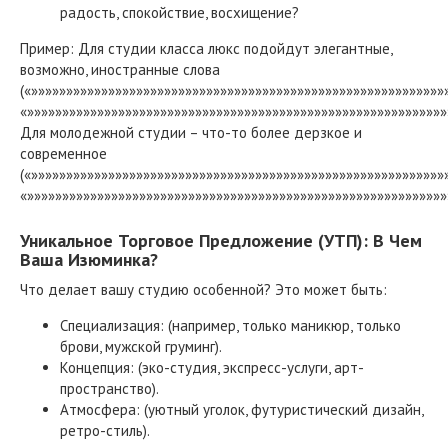
радость, спокойствие, восхищение?
Пример: Для студии класса люкс подойдут элегантные,
возможно, иностранные слова
(«»»»»»»»»»»»»»»»»»»»»»»»»»»»»»»»»»»»»»»»»»»»»»»»»»»»»»»»»»»»
«»»»»»»»»»»»»»»»»»»»»»»»»»»»»»»»»»»»»»»»»»»»»»»»»»»»»»»»»»»»»
Для молодежной студии – что-то более дерзкое и
современное
(«»»»»»»»»»»»»»»»»»»»»»»»»»»»»»»»»»»»»»»»»»»»»»»»»»»»»»»»»»»»
«»»»»»»»»»»»»»»»»»»»»»»»»»»»»»»»»»»»»»»»»»»»»»»»»»»»»»»»»»»»»
Уникальное Торговое Предложение (УТП): В Чем
Ваша Изюминка?
Что делает вашу студию особенной? Это может быть:
Специализация: (например, только маникюр, только
брови, мужской груминг).
Концепция: (эко-студия, экспресс-услуги, арт-
пространство).
Атмосфера: (уютный уголок, футуристический дизайн,
ретро-стиль).