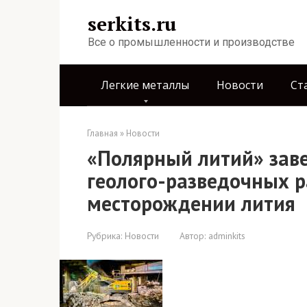
Перейти
serkits.ru
к
контенту
Все о промышленности и производстве
Легкие металлы
Новости
Ст
Главная
»
Новости
«Полярный литий» зав
геолого-разведочных р
месторождении лития
Рубрика:
Новости
Автор:
adminkits