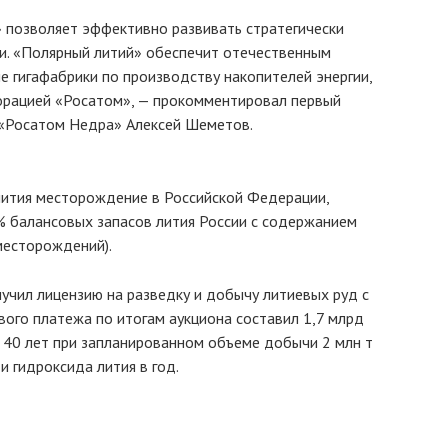
 позволяет эффективно развивать стратегически
ки. «Полярный литий» обеспечит отечественным
е гигафабрики по производству накопителей энергии,
порацией «Росатом», — прокомментировал первый
 «Росатом Недра» Алексей Шеметов.
лития месторождение в Российской Федерации,
2% балансовых запасов лития России с содержанием
месторождений).
лучил лицензию на разведку и добычу литиевых руд с
ого платежа по итогам аукциона составил 1,7 млрд
о 40 лет при запланированном объеме добычи 2 млн т
 и гидроксида лития в год.