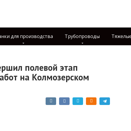
анки для производства
Трубопроводы
Тяжелые
ершил полевой этап
абот на Колмозерском