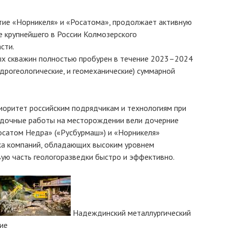
тие «Норникеля» и «Росатома», продолжает активную
е крупнейшего в России Колмозерского
сти.
ых скважин полностью пробурен в течение 2023–2024
гидрогеологические, и геомеханические) суммарной
иоритет российским подрядчикам и технологиям при
ведочные работы на месторождении вели дочерние
осатом Недра» («Русбурмаш») и «Норникеля»
зка компаний, обладающих высоким уровнем
ую часть геологоразведки быстро и эффективно.
Надеждинский металлургический
ие