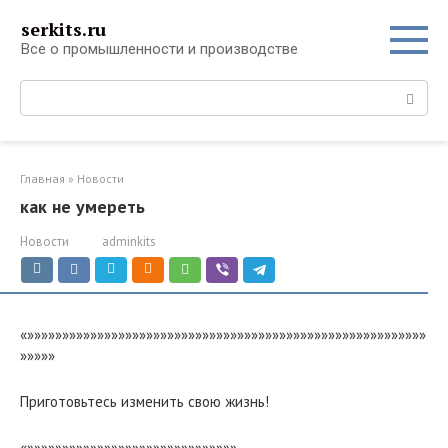
Перейти
serkits.ru
к
Все о промышленности и производстве
контенту
Поиск:
Главная
»
Новости
как не умереть
Новости
adminkits
«»»»»»»»»»»»»»»»»»»»»»»»»»»»»»»»»»»»»»»»»»»»»»»»»»»»»»»»»»
»»»»»
Приготовьтесь изменить свою жизнь!
«»»»»»»»»»»»»»»»»»»»»»»»»»»»»»»