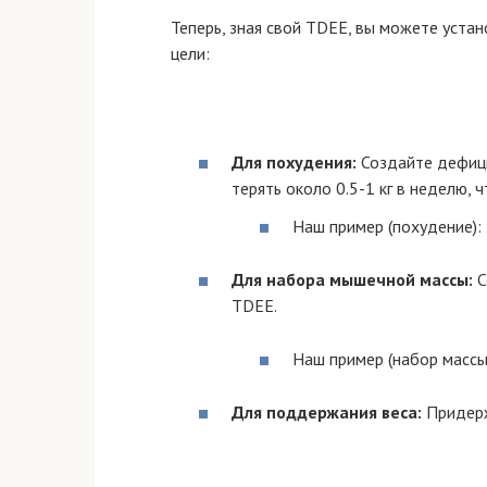
Теперь, зная свой TDEE, вы можете уста
цели:
Для похудения:
Создайте дефици
терять около 0.5-1 кг в неделю,
Наш пример (похудение): 
Для набора мышечной массы:
С
TDEE.
Наш пример (набор массы)
Для поддержания веса:
Придерж