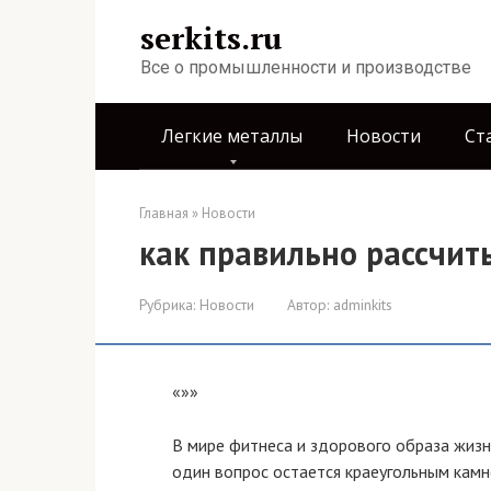
Перейти
serkits.ru
к
контенту
Все о промышленности и производстве
Легкие металлы
Новости
Ст
Главная
»
Новости
как правильно рассчит
Рубрика:
Новости
Автор:
adminkits
«»»
В мире фитнеса и здорового образа жиз
один вопрос остается краеугольным камне