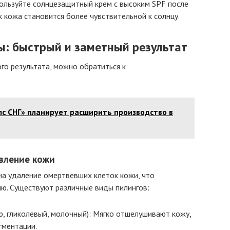
ользуйте солнцезащитный крем с высоким SPF после
 кожа становится более чувствительной к солнцу.
: быстрый и заметный результат
о результата, можно обратиться к
с СНГ» планирует расширить производство в
вление кожи
на удаление омертвевших клеток кожи, что
ю. Существуют различные виды пилингов:
р, гликолевый, молочный): Мягко отшелушивают кожу,
гментации.