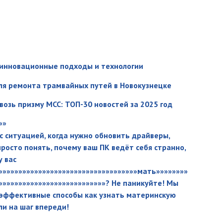
: инновационные подходы и технологии
ля ремонта трамвайных путей в Новокузнецке
возь призму МСС: ТОП-30 новостей за 2025 год
»»
с ситуацией, когда нужно обновить драйверы,
росто понять, почему ваш ПК ведёт себя странно,
у вас
»»»»»»»»»»»»»»»»»»»»»»»»»»»»»»»»»»»мать»»»»»»»»
»»»»»»»»»»»»»»»»»»»»»»»»»»»? Не паникуйте! Мы
 эффективные способы как узнать материнскую
ли на шаг впереди!