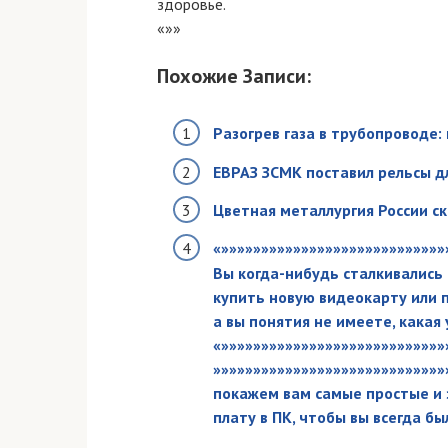
здоровье.
«»»
Похожие Записи:
Разогрев газа в трубопроводе
ЕВРАЗ ЗСМК поставил рельсы д
Цветная металлургия России ск
«»»»»»»»»»»»»»»»»»»»»»»»»»»»»
Вы когда-нибудь сталкивались 
купить новую видеокарту или п
а вы понятия не имеете, какая 
«»»»»»»»»»»»»»»»»»»»»»»»»»»»»
»»»»»»»»»»»»»»»»»»»»»»»»»»»»»
покажем вам самые простые и
плату в ПК, чтобы вы всегда бы