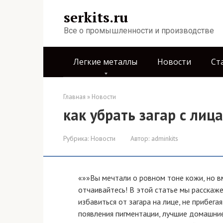
Перейти
serkits.ru
к
контенту
Все о промышленности и производстве
Легкие металлы
Новости
Ст
Главная
»
Новости
как убрать загар с лица
Рубрика:
Новости
Автор:
adminkits
«»»Вы мечтали о ровном тоне кожи, но в
отчаивайтесь! В этой статье мы расска
избавиться от загара на лице, не прибег
появления пигментации, лучшие домашни