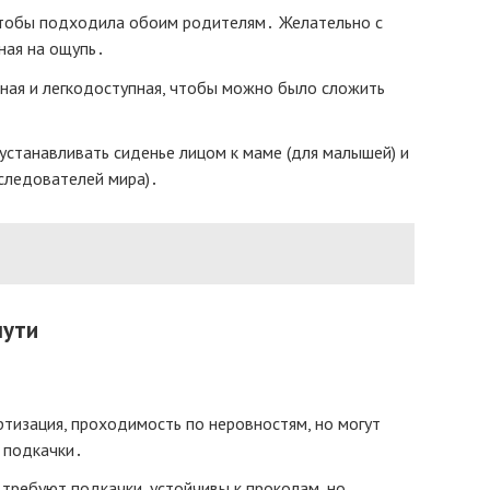
 чтобы подходила обоим родителям․ Желательно с
ная на ощупь․
ьная и легкодоступная, чтобы можно было сложить
устанавливать сиденье лицом к маме (для малышей) и
следователей мира)․
пути
тизация, проходимость по неровностям, но могут
 подкачки․
требуют подкачки, устойчивы к проколам, но