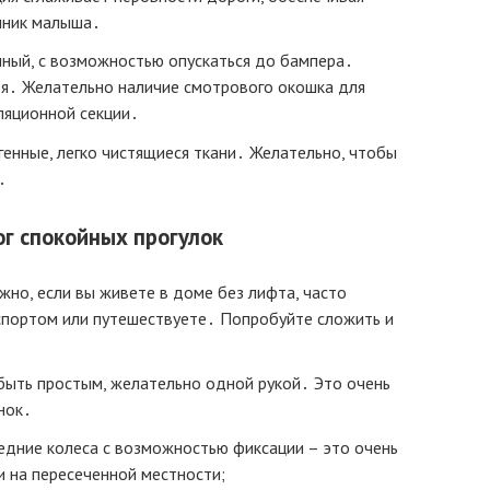
чник малыша․
нный, с возможностью опускаться до бампера․
дя․ Желательно наличие смотрового окошка для
ляционной секции․
енные, легко чистящиеся ткани․ Желательно, чтобы
․
ог спокойных прогулок
жно, если вы живете в доме без лифта, часто
портом или путешествуете․ Попробуйте сложить и
ыть простым, желательно одной рукой․ Это очень
нок․
дние колеса с возможностью фиксации – это очень
и на пересеченной местности;