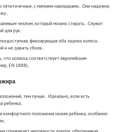
о пятиточечные, с мягкими накладками․ Они надежно
ожу․
тканевым чехлом, который можно стирать․ Служит
й для рук․
егкодоступная, фиксирующая оба задних колеса․
й и не давать сбоев․
, что коляска соответствует европейским
мер, EN 1888)․
ажира
положений, тем лучше․ Идеально, если есть
на ребенка․
я комфортного положения ножек ребенка, особенно
ли․
ия сглаживает неровности дороги, обеспечивая