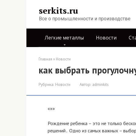
Перейти
serkits.ru
к
контенту
Все о промышленности и производстве
Легкие металлы
Новости
Ст
Главная
»
Новости
как выбрать прогулочн
Рубрика:
Новости
Автор:
adminkits
«»»
Рождение ребенка – это не только беско
решений․ Одно из самых важных – выбор 