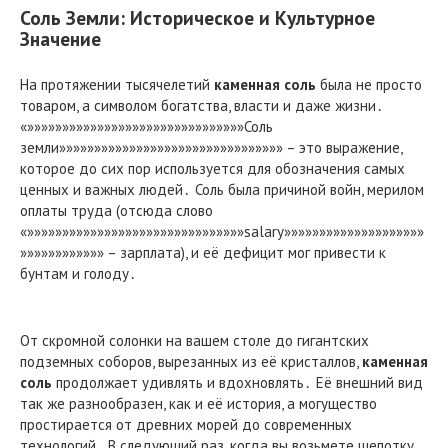
Соль Земли: Историческое и Культурное
Значение
На протяжении тысячелетий
каменная соль
была не просто
товаром, а символом богатства, власти и даже жизни․
«»»»»»»»»»»»»»»»»»»»»»»»»»»»»»»»Соль
земли»»»»»»»»»»»»»»»»»»»»»»»»»»»»»»»» – это выражение,
которое до сих пор используется для обозначения самых
ценных и важных людей․ Соль была причиной войн, мерилом
оплаты труда (отсюда слово
«»»»»»»»»»»»»»»»»»»»»»»»»»»»»»»»salary»»»»»»»»»»»»»»»»»»»»
»»»»»»»»»»»» – зарплата), и её дефицит мог привести к
бунтам и голоду․
От скромной солонки на вашем столе до гигантских
подземных соборов, вырезанных из её кристаллов,
каменная
соль
продолжает удивлять и вдохновлять․ Её внешний вид
так же разнообразен, как и её история, а могущество
простирается от древних морей до современных
технологий․ В следующий раз, когда вы возьмете щепотку