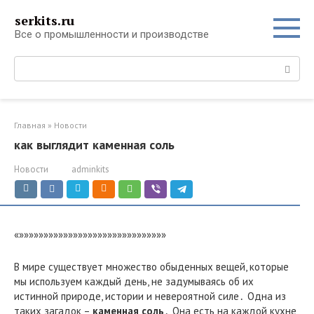
Перейти
serkits.ru
к
Все о промышленности и производстве
контенту
Поиск:
Главная
»
Новости
как выглядит каменная соль
Новости
adminkits
«»»»»»»»»»»»»»»»»»»»»»»»»»»»»»»
В мире существует множество обыденных вещей, которые
мы используем каждый день, не задумываясь об их
истинной природе, истории и невероятной силе․ Одна из
таких загадок –
каменная соль
․ Она есть на каждой кухне,