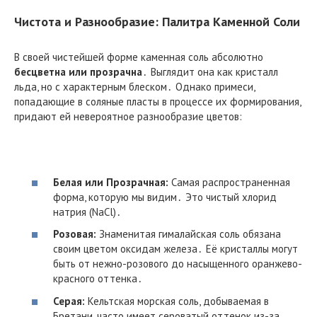
Чистота и Разнообразие: Палитра Каменной Соли
В своей чистейшей форме каменная соль абсолютно
бесцветна или прозрачна
․ Выглядит она как кристалл
льда, но с характерным блеском․ Однако примеси,
попадающие в соляные пласты в процессе их формирования,
придают ей невероятное разнообразие цветов:
Белая или Прозрачная:
Самая распространенная
форма, которую мы видим․ Это чистый хлорид
натрия (NaCl)․
Розовая:
Знаменитая гималайская соль обязана
своим цветом оксидам железа․ Её кристаллы могут
быть от нежно-розового до насыщенного оранжево-
красного оттенка․
Серая:
Кельтская морская соль, добываемая в
Бретани, часто имеет сероватый оттенок из-за