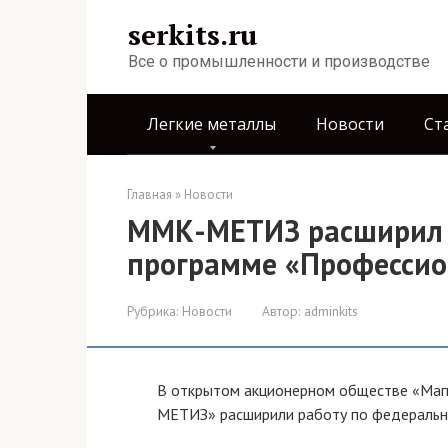
Перейти
serkits.ru
к
контенту
Все о промышленности и производстве
Легкие металлы
Новости
Ст
Главная
»
Новости
ММК-МЕТИЗ расширил 
программе «Профессио
Рубрика:
Новости
Автор:
adminkits
В открытом акционерном обществе «Маг
МЕТИЗ» расширили работу по федеральн