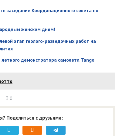
уте заседание Координационного совета по
народным женским днем!
левой этап геолого-разведочных работ на
лития
т летного демонстратора самолета Tango
зотто
0
я? Поделиться с друзьями: