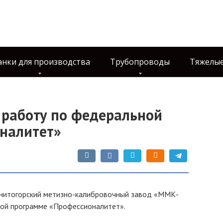
анки для производства
Трубопроводы
Тяжелые
работу по федеральной
налитет»
нитогорский метизно-калибровочный завод «ММК-
ой программе «Профессионалитет».